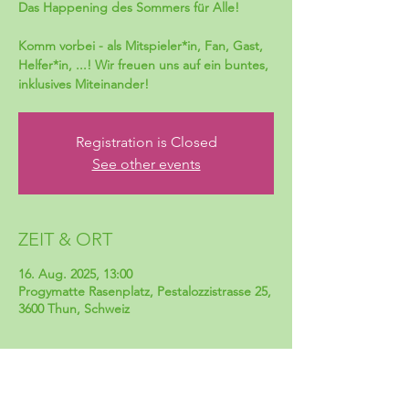
Das Happening des Sommers für Alle!
Komm vorbei - als Mitspieler*in, Fan, Gast,
Helfer*in, ...! Wir freuen uns auf ein buntes,
inklusives Miteinander!
Registration is Closed
See other events
ZEIT & ORT
16. Aug. 2025, 13:00
Progymatte Rasenplatz, Pestalozzistrasse 25,
3600 Thun, Schweiz
TEILEN