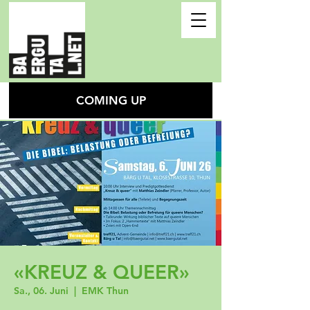
COMING UP
«KREUZ & QUEER»
Sa., 06. Juni
  |  
EMK Thun