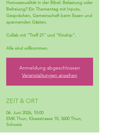
Homosexualität in der Bibel: Belastung oder
Befreiung? Ein Thementag mit Inputs,
Gesprächen, Gemeinschaft beim Essen und
spannenden Gästen.
Collab mit "Treff 21" und "Kinship".
Alle sind willkommen.
Anmeldung abgeschlossen
Veranstaltungen ansehen
ZEIT & ORT
06. Juni 2026, 10:00
EMK Thun, Klosestrasse 10, 3600 Thun,
Schweiz