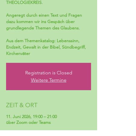
THEOLOGIEKREIS.
Angeregt durch einen Text und Fragen
dazu kommen wir ins Gespäch über
grundlegende Themen des Glaubens.
Aus dem Themenkatalog: Lebenssinn,
Endzeit, Gewalt in der Bibel, Sündbegriff,
Kirchenväter
Registration is Closed
Weitere Termine
ZEIT & ORT
11. Juni 2026, 19:00 – 21:00
über Zoom oder Teams