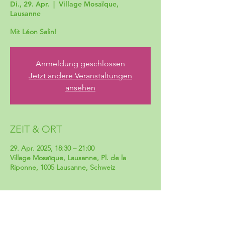
Di., 29. Apr.
  |  
Village Mosaïque,
Lausanne
Mit Léon Salin!
Anmeldung geschlossen
Jetzt andere Veranstaltungen
ansehen
ZEIT & ORT
29. Apr. 2025, 18:30 – 21:00
Village Mosaïque, Lausanne, Pl. de la
Riponne, 1005 Lausanne, Schweiz
TEILEN