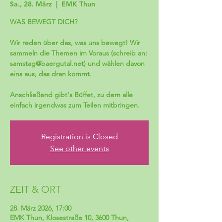
Sa., 28. März
  |  
EMK Thun
WAS BEWEGT DICH?
Wir reden über das, was uns bewegt! Wir
sammeln die Themen im Voraus (schreib an:
samstag@baergutal.net) und wählen davon
eins aus, das dran kommt.
Anschließend gibt's Büffet, zu dem alle
einfach irgendwas zum Teilen mitbringen.
Registration is Closed
See other events
ZEIT & ORT
28. März 2026, 17:00
EMK Thun, Klosestraße 10, 3600 Thun,